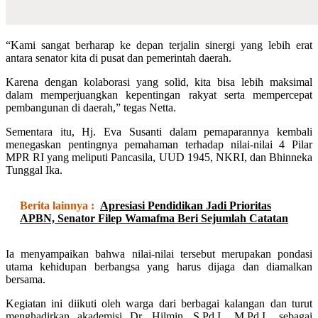
“Kami sangat berharap ke depan terjalin sinergi yang lebih erat
antara senator kita di pusat dan pemerintah daerah.
Karena dengan kolaborasi yang solid, kita bisa lebih maksimal
dalam memperjuangkan kepentingan rakyat serta mempercepat
pembangunan di daerah,” tegas Netta.
Sementara itu, Hj. Eva Susanti dalam pemaparannya kembali
menegaskan pentingnya pemahaman terhadap nilai-nilai 4 Pilar
MPR RI yang meliputi Pancasila, UUD 1945, NKRI, dan Bhinneka
Tunggal Ika.
Berita lainnya :
Apresiasi Pendidikan Jadi Prioritas
APBN, Senator Filep Wamafma Beri Sejumlah Catatan
Ia menyampaikan bahwa nilai-nilai tersebut merupakan pondasi
utama kehidupan berbangsa yang harus dijaga dan diamalkan
bersama.
Kegiatan ini diikuti oleh warga dari berbagai kalangan dan turut
menghadirkan akademisi Dr. Hilmin, S.Pd.I., M.Pd.I., sebagai