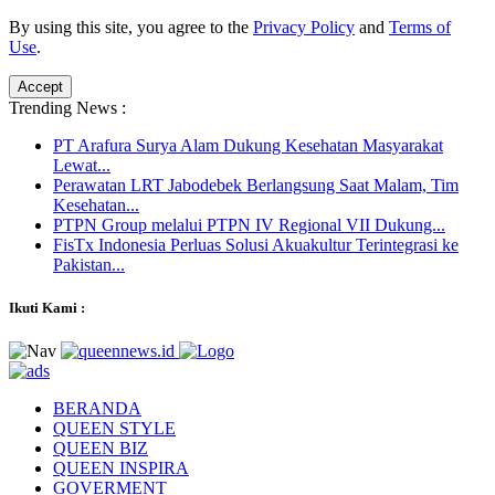
By using this site, you agree to the
Privacy Policy
and
Terms of
Use
.
Accept
Trending News :
PT Arafura Surya Alam Dukung Kesehatan Masyarakat
Lewat...
Perawatan LRT Jabodebek Berlangsung Saat Malam, Tim
Kesehatan...
PTPN Group melalui PTPN IV Regional VII Dukung...
FisTx Indonesia Perluas Solusi Akuakultur Terintegrasi ke
Pakistan...
Ikuti Kami :
BERANDA
QUEEN STYLE
QUEEN BIZ
QUEEN INSPIRA
GOVERMENT