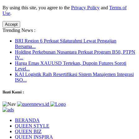
By using this site, you agree to the
Privacy Policy
and
Terms of
Use
.
Accept
Trending News :
BRI Region 6 Perkuat Silaturahmi Lewat Pengajian
Bersama...
Holding Perkebunan Nusantara Perkuat Program B50, PTPN
IV...
Harga Emas XAUUSD Tertekan, Dupoin Futures Soroti
Level...
KAI Logistik Raih Resertifikasi Sistem Manajemen Integrasi
ISO...
Ikuti Kami :
BERANDA
QUEEN STYLE
QUEEN BIZ
QUEEN INSPIRA