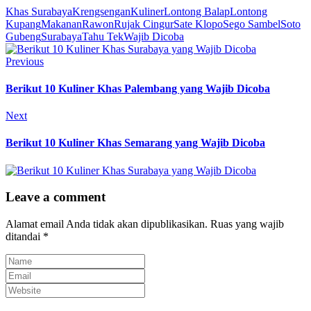
Khas Surabaya
Krengsengan
Kuliner
Lontong Balap
Lontong
Kupang
Makanan
Rawon
Rujak Cingur
Sate Klopo
Sego Sambel
Soto
Gubeng
Surabaya
Tahu Tek
Wajib Dicoba
Previous
Berikut 10 Kuliner Khas Palembang yang Wajib Dicoba
Next
Berikut 10 Kuliner Khas Semarang yang Wajib Dicoba
Leave a comment
Alamat email Anda tidak akan dipublikasikan.
Ruas yang wajib
ditandai
*