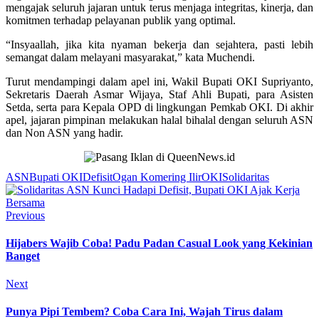
mengajak seluruh jajaran untuk terus menjaga integritas, kinerja, dan
komitmen terhadap pelayanan publik yang optimal.
“Insyaallah, jika kita nyaman bekerja dan sejahtera, pasti lebih
semangat dalam melayani masyarakat,” kata Muchendi.
Turut mendampingi dalam apel ini, Wakil Bupati OKI Supriyanto,
Sekretaris Daerah Asmar Wijaya, Staf Ahli Bupati, para Asisten
Setda, serta para Kepala OPD di lingkungan Pemkab OKI. Di akhir
apel, jajaran pimpinan melakukan halal bihalal dengan seluruh ASN
dan Non ASN yang hadir.
ASN
Bupati OKI
Defisit
Ogan Komering Ilir
OKI
Solidaritas
Previous
Hijabers Wajib Coba! Padu Padan Casual Look yang Kekinian
Banget
Next
Punya Pipi Tembem? Coba Cara Ini, Wajah Tirus dalam