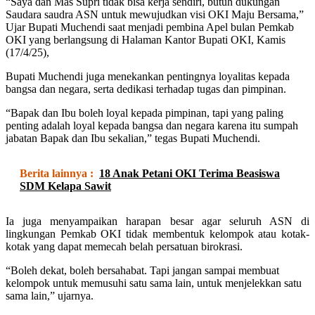
“Saya dan Mas Supri tidak bisa kerja sendiri, butuh dukungan
Saudara saudra ASN untuk mewujudkan visi OKI Maju Bersama,”
Ujar Bupati Muchendi saat menjadi pembina Apel bulan Pemkab
OKI yang berlangsung di Halaman Kantor Bupati OKI, Kamis
(17/4/25),
Bupati Muchendi juga menekankan pentingnya loyalitas kepada
bangsa dan negara, serta dedikasi terhadap tugas dan pimpinan.
“Bapak dan Ibu boleh loyal kepada pimpinan, tapi yang paling
penting adalah loyal kepada bangsa dan negara karena itu sumpah
jabatan Bapak dan Ibu sekalian,” tegas Bupati Muchendi.
Berita lainnya :
18 Anak Petani OKI Terima Beasiswa
SDM Kelapa Sawit
Ia juga menyampaikan harapan besar agar seluruh ASN di
lingkungan Pemkab OKI tidak membentuk kelompok atau kotak-
kotak yang dapat memecah belah persatuan birokrasi.
“Boleh dekat, boleh bersahabat. Tapi jangan sampai membuat
kelompok untuk memusuhi satu sama lain, untuk menjelekkan satu
sama lain,” ujarnya.