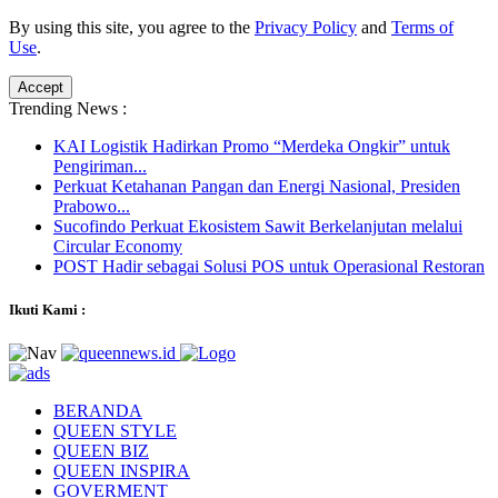
By using this site, you agree to the
Privacy Policy
and
Terms of
Use
.
Accept
Trending News :
KAI Logistik Hadirkan Promo “Merdeka Ongkir” untuk
Pengiriman...
Perkuat Ketahanan Pangan dan Energi Nasional, Presiden
Prabowo...
Sucofindo Perkuat Ekosistem Sawit Berkelanjutan melalui
Circular Economy
POST Hadir sebagai Solusi POS untuk Operasional Restoran
Ikuti Kami :
BERANDA
QUEEN STYLE
QUEEN BIZ
QUEEN INSPIRA
GOVERMENT