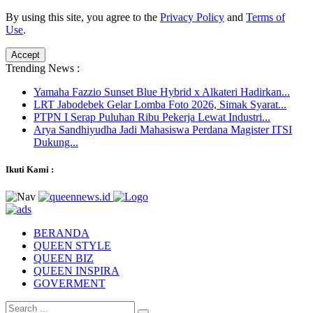
By using this site, you agree to the
Privacy Policy
and
Terms of
Use
.
Accept
Trending News :
Yamaha Fazzio Sunset Blue Hybrid x Alkateri Hadirkan...
LRT Jabodebek Gelar Lomba Foto 2026, Simak Syarat...
PTPN I Serap Puluhan Ribu Pekerja Lewat Industri...
Arya Sandhiyudha Jadi Mahasiswa Perdana Magister ITSI
Dukung...
Ikuti Kami :
BERANDA
QUEEN STYLE
QUEEN BIZ
QUEEN INSPIRA
GOVERMENT