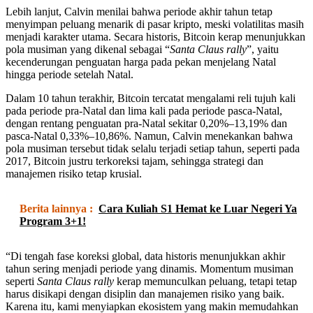
Lebih lanjut, Calvin menilai bahwa periode akhir tahun tetap
menyimpan peluang menarik di pasar kripto, meski volatilitas masih
menjadi karakter utama. Secara historis, Bitcoin kerap menunjukkan
pola musiman yang dikenal sebagai “
Santa Claus rally
”, yaitu
kecenderungan penguatan harga pada pekan menjelang Natal
hingga periode setelah Natal.
Dalam 10 tahun terakhir, Bitcoin tercatat mengalami reli tujuh kali
pada periode pra-Natal dan lima kali pada periode pasca-Natal,
dengan rentang penguatan pra-Natal sekitar 0,20%–13,19% dan
pasca-Natal 0,33%–10,86%. Namun, Calvin menekankan bahwa
pola musiman tersebut tidak selalu terjadi setiap tahun, seperti pada
2017, Bitcoin justru terkoreksi tajam, sehingga strategi dan
manajemen risiko tetap krusial.
Berita lainnya :
Cara Kuliah S1 Hemat ke Luar Negeri Ya
Program 3+1!
“Di tengah fase koreksi global, data historis menunjukkan akhir
tahun sering menjadi periode yang dinamis. Momentum musiman
seperti
Santa Claus rally
kerap memunculkan peluang, tetapi tetap
harus disikapi dengan disiplin dan manajemen risiko yang baik.
Karena itu, kami menyiapkan ekosistem yang makin memudahkan