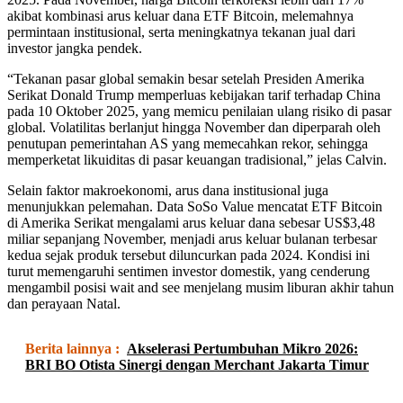
akibat kombinasi arus keluar dana ETF Bitcoin, melemahnya
permintaan institusional, serta meningkatnya tekanan jual dari
investor jangka pendek.
“Tekanan pasar global semakin besar setelah Presiden Amerika
Serikat Donald Trump memperluas kebijakan tarif terhadap China
pada 10 Oktober 2025, yang memicu penilaian ulang risiko di pasar
global. Volatilitas berlanjut hingga November dan diperparah oleh
penutupan pemerintahan AS yang memecahkan rekor, sehingga
memperketat likuiditas di pasar keuangan tradisional,” jelas Calvin.
Selain faktor makroekonomi, arus dana institusional juga
menunjukkan pelemahan. Data SoSo Value mencatat ETF Bitcoin
di Amerika Serikat mengalami arus keluar dana sebesar US$3,48
miliar sepanjang November, menjadi arus keluar bulanan terbesar
kedua sejak produk tersebut diluncurkan pada 2024. Kondisi ini
turut memengaruhi sentimen investor domestik, yang cenderung
mengambil posisi wait and see menjelang musim liburan akhir tahun
dan perayaan Natal.
Berita lainnya :
Akselerasi Pertumbuhan Mikro 2026:
BRI BO Otista Sinergi dengan Merchant Jakarta Timur