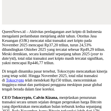
QueenNews.id – Aktivitas perdagangan aset kripto di Indonesia
mengalami perlambatan menjelang akhir tahun. Otoritas Jasa
Keuangan (OJK) mencatat nilai transaksi aset kripto pada
November 2025 mencapai Rp37,20 triliun, turun 24,53%
dibandingkan Oktober 2025 yang tercatat sebesar Rp49,29 triliun.
Meski demikian, secara kumulatif sepanjang tahun 2025 (
year to
date
/ytd), total nilai transaksi aset kripto masih tercatat signifikan,
yakni mencapai Rp446,77 triliun.
Di tengah dinamika pasar tersebut, Tokocrypto mencatatkan kinerja
yang tetap solid. Hingga November 2025, total nilai transaksi
di
Tokocrypto
telah mendekati Rp150 triliun, mencerminkan
tingginya minat dan partisipasi pengguna meskipun pasar global
tengah berada dalam fase koreksi.
CEO Tokocrypto, Calvin Kizana,
menjelaskan penurunan
transaksi secara umum sejalan dengan pergerakan harga Bitcoin
yang diperkirakan mencatatkan bulan terburuk kedua sepanjang
2025. Pada November, harga Bitcoin terkoreksi lebih dari 17%