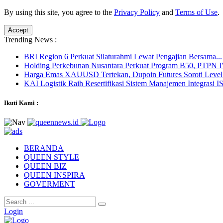
By using this site, you agree to the
Privacy Policy
and
Terms of Use
.
Accept
Trending News :
BRI Region 6 Perkuat Silaturahmi Lewat Pengajian Bersama...
Holding Perkebunan Nusantara Perkuat Program B50, PTPN IV
Harga Emas XAUUSD Tertekan, Dupoin Futures Soroti Level.
KAI Logistik Raih Resertifikasi Sistem Manajemen Integrasi IS
Ikuti Kami :
BERANDA
QUEEN STYLE
QUEEN BIZ
QUEEN INSPIRA
GOVERMENT
Login