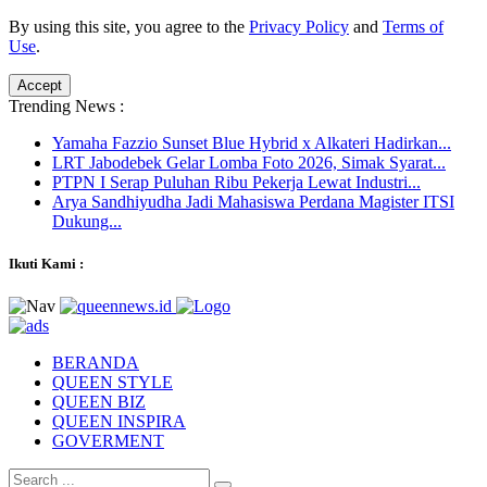
By using this site, you agree to the
Privacy Policy
and
Terms of
Use
.
Accept
Trending News :
Yamaha Fazzio Sunset Blue Hybrid x Alkateri Hadirkan...
LRT Jabodebek Gelar Lomba Foto 2026, Simak Syarat...
PTPN I Serap Puluhan Ribu Pekerja Lewat Industri...
Arya Sandhiyudha Jadi Mahasiswa Perdana Magister ITSI
Dukung...
Ikuti Kami :
BERANDA
QUEEN STYLE
QUEEN BIZ
QUEEN INSPIRA
GOVERMENT