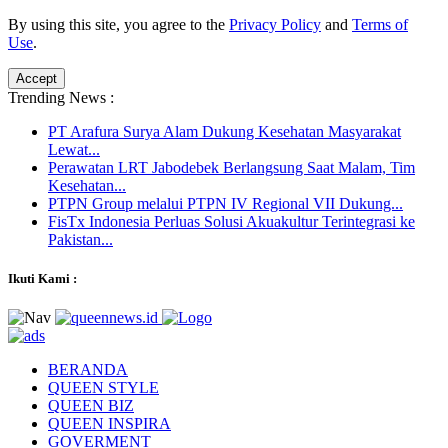
By using this site, you agree to the
Privacy Policy
and
Terms of
Use
.
Accept
Trending News :
PT Arafura Surya Alam Dukung Kesehatan Masyarakat
Lewat...
Perawatan LRT Jabodebek Berlangsung Saat Malam, Tim
Kesehatan...
PTPN Group melalui PTPN IV Regional VII Dukung...
FisTx Indonesia Perluas Solusi Akuakultur Terintegrasi ke
Pakistan...
Ikuti Kami :
BERANDA
QUEEN STYLE
QUEEN BIZ
QUEEN INSPIRA
GOVERMENT