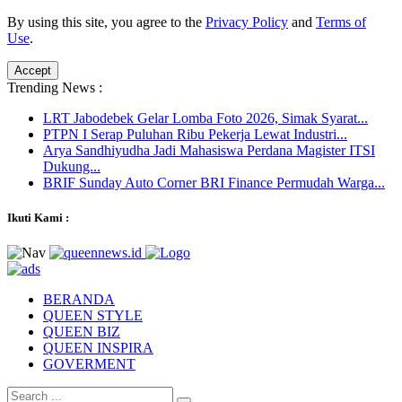
By using this site, you agree to the
Privacy Policy
and
Terms of
Use
.
Accept
Trending News :
LRT Jabodebek Gelar Lomba Foto 2026, Simak Syarat...
PTPN I Serap Puluhan Ribu Pekerja Lewat Industri...
Arya Sandhiyudha Jadi Mahasiswa Perdana Magister ITSI
Dukung...
BRIF Sunday Auto Corner BRI Finance Permudah Warga...
Ikuti Kami :
BERANDA
QUEEN STYLE
QUEEN BIZ
QUEEN INSPIRA
GOVERMENT