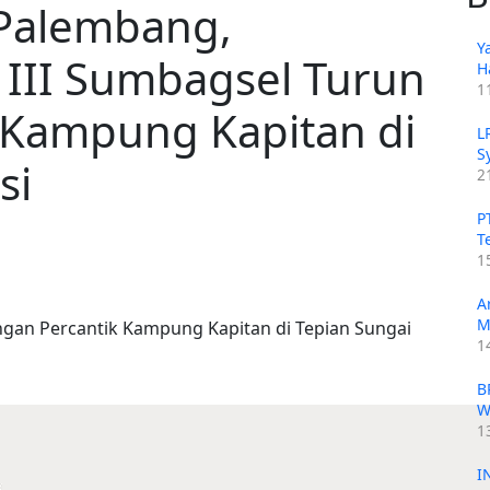
 Palembang,
Y
 III Sumbagsel Turun
H
1
 Kampung Kapitan di
L
S
si
2
P
T
1
A
M
1
B
W
1
I