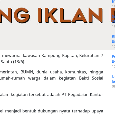
I
1
S
S
1
R
B
1
 mewarnai kawasan Kampung Kapitan, Kelurahan 7
P
Sabtu (13/6).
B
1
merintah, BUMN, dunia usaha, komunitas, hingga
U
mah-rumah warga dalam kegiatan Bakti Sosial
J
0
dalam kegiatan tersebut adalah PT Pegadaian Kantor
gsel menjadi bentuk dukungan nyata terhadap upaya