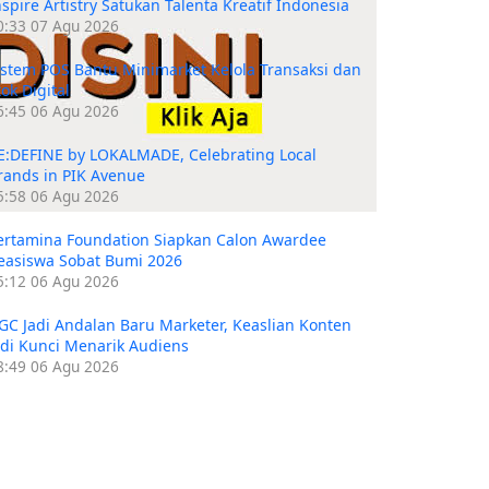
nspire Artistry Satukan Talenta Kreatif Indonesia
0:33
07 Agu 2026
istem POS Bantu Minimarket Kelola Transaksi dan
tok Digital
6:45
06 Agu 2026
E:DEFINE by LOKALMADE, Celebrating Local
rands in PIK Avenue
5:58
06 Agu 2026
ertamina Foundation Siapkan Calon Awardee
easiswa Sobat Bumi 2026
5:12
06 Agu 2026
GC Jadi Andalan Baru Marketer, Keaslian Konten
adi Kunci Menarik Audiens
8:49
06 Agu 2026