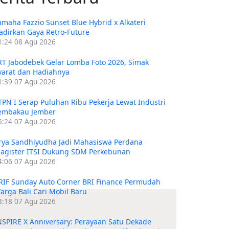
amaha Fazzio Sunset Blue Hybrid x Alkateri
adirkan Gaya Retro-Future
1:24
08 Agu 2026
RT Jabodebek Gelar Lomba Foto 2026, Simak
yarat dan Hadiahnya
1:39
07 Agu 2026
TPN I Serap Puluhan Ribu Pekerja Lewat Industri
embakau Jember
5:24
07 Agu 2026
rya Sandhiyudha Jadi Mahasiswa Perdana
agister ITSI Dukung SDM Perkebunan
4:06
07 Agu 2026
RIF Sunday Auto Corner BRI Finance Permudah
arga Bali Cari Mobil Baru
3:18
07 Agu 2026
NSPIRE X Anniversary: Perayaan Satu Dekade