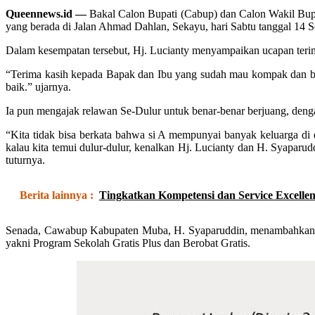
Queennews.id —
Bakal Calon Bupati (Cabup) dan Calon Wakil Bu
yang berada di Jalan Ahmad Dahlan, Sekayu, hari Sabtu tanggal 14 
Dalam kesempatan tersebut, Hj. Lucianty menyampaikan ucapan ter
“Terima kasih kepada Bapak dan Ibu yang sudah mau kompak dan be
baik.” ujarnya.
Ia pun mengajak relawan Se-Dulur untuk benar-benar berjuang, den
“Kita tidak bisa berkata bahwa si A mempunyai banyak keluarga di da
kalau kita temui dulur-dulur, kenalkan Hj. Lucianty dan H. Syapar
tuturnya.
Berita lainnya :
Tingkatkan Kompetensi dan Service Excelle
Senada, Cawabup Kabupaten Muba, H. Syaparuddin, menambahkan, ia
yakni Program Sekolah Gratis Plus dan Berobat Gratis.