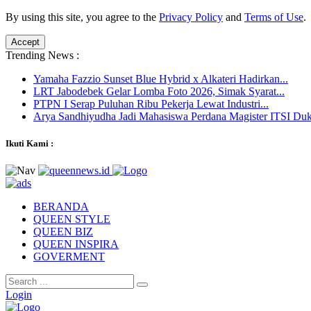
By using this site, you agree to the
Privacy Policy
and
Terms of Use
.
Accept
Trending News :
Yamaha Fazzio Sunset Blue Hybrid x Alkateri Hadirkan...
LRT Jabodebek Gelar Lomba Foto 2026, Simak Syarat...
PTPN I Serap Puluhan Ribu Pekerja Lewat Industri...
Arya Sandhiyudha Jadi Mahasiswa Perdana Magister ITSI Duk
Ikuti Kami :
BERANDA
QUEEN STYLE
QUEEN BIZ
QUEEN INSPIRA
GOVERMENT
Login