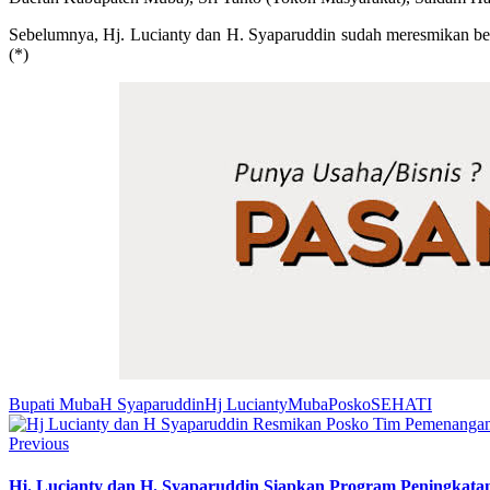
Sebelumnya, Hj. Lucianty dan H. Syaparuddin sudah meresmikan 
(*)
Bupati Muba
H Syaparuddin
Hj Lucianty
Muba
Posko
SEHATI
Previous
Hj. Lucianty dan H. Syaparuddin Siapkan Program Peningka