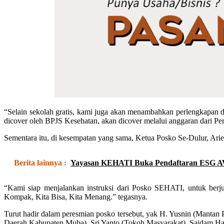
“Selain sekolah gratis, kami juga akan menambahkan perlengkapan da
dicover oleh BPJS Kesehatan, akan dicover melalui anggaran dari 
Sementara itu, di kesempatan yang sama, Ketua Posko Se-Dulur, 
Berita lainnya :
Yayasan KEHATI Buka Pendaftaran ESG 
“Kami siap menjalankan instruksi dari Posko SEHATI, untuk ber
Kompak, Kita Bisa, Kita Menang.” tegasnya.
Turut hadir dalam peresmian posko tersebut, yak H. Yusnin (Manta
Daerah Kabupaten Muba), Sri Yanto (Tokoh Masyarakat), Saidam Ha