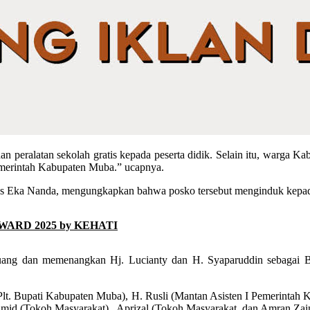
n peralatan sekolah gratis kepada peserta didik. Selain itu, warga 
Pemerintah Kabupaten Muba.” ucapnya.
Aries Eka Nanda, mengungkapkan bahwa posko tersebut menginduk kep
AWARD 2025 by KEHATI
juang dan memenangkan Hj. Lucianty dan H. Syaparuddin sebagai 
n Plt. Bupati Kabupaten Muba), H. Rusli (Mantan Asisten I Pemerint
mid (Tokoh Masyarakat) , Aprizal (Tokoh Masyarakat, dan Amran Zai