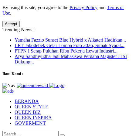
By using this site, you agree to the
Privacy Policy
and
Terms of
Use
.
Accept
Trending News :
Yamaha Fazzio Sunset Blue Hybrid x Alkateri Hadirkan...
LRT Jabodebek Gelar Lomba Foto 2026, Simak Syarat...
PTPN I Serap Puluhan Ribu Pekerja Lewat Industri...
Arya Sandhiyudha Jadi Mahasiswa Perdana Magister ITSI
Dukung...
Ikuti Kami :
BERANDA
QUEEN STYLE
QUEEN BIZ
QUEEN INSPIRA
GOVERMENT