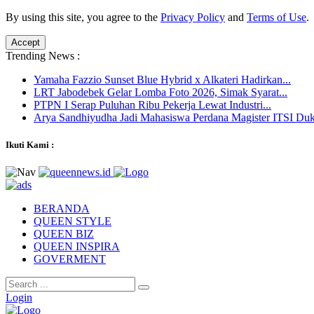
By using this site, you agree to the
Privacy Policy
and
Terms of Use
.
Accept
Trending News :
Yamaha Fazzio Sunset Blue Hybrid x Alkateri Hadirkan...
LRT Jabodebek Gelar Lomba Foto 2026, Simak Syarat...
PTPN I Serap Puluhan Ribu Pekerja Lewat Industri...
Arya Sandhiyudha Jadi Mahasiswa Perdana Magister ITSI Duk
Ikuti Kami :
BERANDA
QUEEN STYLE
QUEEN BIZ
QUEEN INSPIRA
GOVERMENT
Login