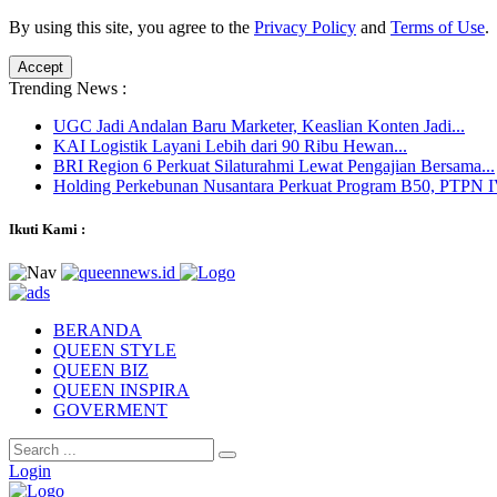
By using this site, you agree to the
Privacy Policy
and
Terms of Use
.
Accept
Trending News :
UGC Jadi Andalan Baru Marketer, Keaslian Konten Jadi...
KAI Logistik Layani Lebih dari 90 Ribu Hewan...
BRI Region 6 Perkuat Silaturahmi Lewat Pengajian Bersama...
Holding Perkebunan Nusantara Perkuat Program B50, PTPN IV
Ikuti Kami :
BERANDA
QUEEN STYLE
QUEEN BIZ
QUEEN INSPIRA
GOVERMENT
Login