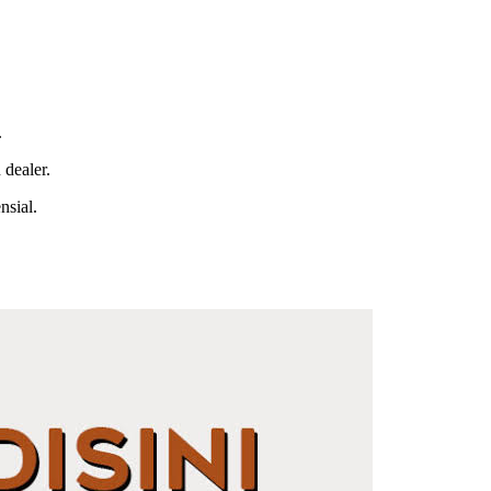
.
dealer.
nsial.