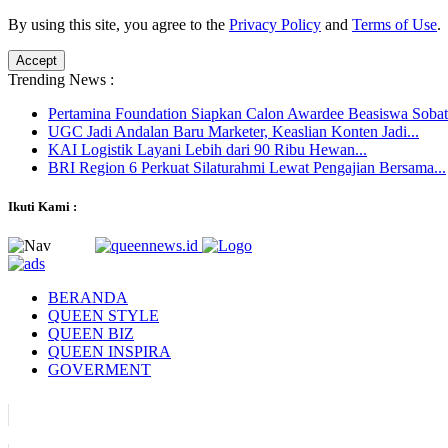
By using this site, you agree to the
Privacy Policy
and
Terms of Use
.
Accept
Trending News :
Pertamina Foundation Siapkan Calon Awardee Beasiswa Sobat
UGC Jadi Andalan Baru Marketer, Keaslian Konten Jadi...
KAI Logistik Layani Lebih dari 90 Ribu Hewan...
BRI Region 6 Perkuat Silaturahmi Lewat Pengajian Bersama...
Ikuti Kami :
BERANDA
QUEEN STYLE
QUEEN BIZ
QUEEN INSPIRA
GOVERMENT