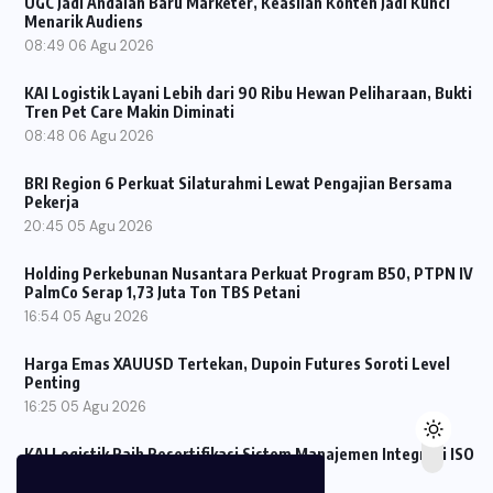
UGC Jadi Andalan Baru Marketer, Keaslian Konten Jadi Kunci
Menarik Audiens
08:49
06 Agu 2026
KAI Logistik Layani Lebih dari 90 Ribu Hewan Peliharaan, Bukti
Tren Pet Care Makin Diminati
08:48
06 Agu 2026
BRI Region 6 Perkuat Silaturahmi Lewat Pengajian Bersama
Pekerja
20:45
05 Agu 2026
Holding Perkebunan Nusantara Perkuat Program B50, PTPN IV
PalmCo Serap 1,73 Juta Ton TBS Petani
16:54
05 Agu 2026
Harga Emas XAUUSD Tertekan, Dupoin Futures Soroti Level
Penting
16:25
05 Agu 2026
KAI Logistik Raih Resertifikasi Sistem Manajemen Integrasi ISO
untuk Perkuat Tata Kelola Perusahaan