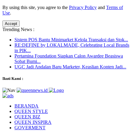
By using this site, you agree to the
Privacy Policy
and
Terms of
Use
.
Accept
Trending News :
Sistem POS Bantu Minimarket Kelola Transaksi dan Stok...
RE:DEFINE by LOKALMADE, Celebrating Local Brands
in PIK...
Pertamina Foundation Siapkan Calon Awardee Beasiswa
Sobat Bumi...
UGC Jadi Andalan Baru Marketer, Keaslian Konten Jadi...
Ikuti Kami :
BERANDA
QUEEN STYLE
QUEEN BIZ
QUEEN INSPIRA
GOVERMENT