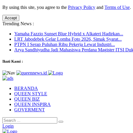
By using this site, you agree to the
Privacy Policy
and
Terms of Use
.
Accept
Trending News :
Yamaha Fazzio Sunset Blue Hybrid x Alkateri Hadirkan...
LRT Jabodebek Gelar Lomba Foto 2026, Simak Syarat...
PTPN I Serap Puluhan Ribu Pekerja Lewat Industri...
Arya Sandhiyudha Jadi Mahasiswa Perdana Magister ITSI Duk
Ikuti Kami :
BERANDA
QUEEN STYLE
QUEEN BIZ
QUEEN INSPIRA
GOVERMENT
Login