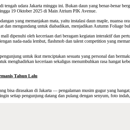
i tengah udara Jakarta minggu ini. Bukan daun yang benar-benar berg
hingga 19 Oktober 2025 di Main Atrium PIK Avenue.
angan yang memanjakan mata, yaitu instalasi daun maple, nuansa ora
angat dan mengundang untuk diabadikan, menjadikan Autumn Foliage bu
 mall dipenuhi oleh keceriaan dari beragam kegiatan interaktif dan p
dengan nada-nada lembut, flashmob dan talent competition yang mema
k pengunjung untuk ikut menciptakan sesuatu yang personal dan berma
untuk menghadirkan keceriaan sekaligus menumbuhkan rasa hangat keber
Semanis Tahun Lalu
rang bisa dirasakan di Jakarta — pengalaman musim gugur yang hanga
gin setiap pengunjung datang dan pulang dengan senyum, foto indah