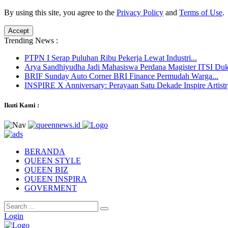
By using this site, you agree to the
Privacy Policy
and
Terms of Use
.
Accept
Trending News :
PTPN I Serap Puluhan Ribu Pekerja Lewat Industri...
Arya Sandhiyudha Jadi Mahasiswa Perdana Magister ITSI Duk
BRIF Sunday Auto Corner BRI Finance Permudah Warga...
INSPIRE X Anniversary: Perayaan Satu Dekade Inspire Artistry
Ikuti Kami :
BERANDA
QUEEN STYLE
QUEEN BIZ
QUEEN INSPIRA
GOVERMENT
Login