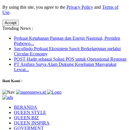
By using this site, you agree to the
Privacy Policy
and
Terms of
Use
.
Accept
Trending News :
Perkuat Ketahanan Pangan dan Energi Nasional, Presiden
Prabowo...
Sucofindo Perkuat Ekosistem Sawit Berkelanjutan melalui
Circular Economy
POST Hadir sebagai Solusi POS untuk Operasional Restoran
PT Arafura Surya Alam Dukung Kesehatan Masyarakat
Lewat...
Ikuti Kami :
BERANDA
QUEEN STYLE
QUEEN BIZ
QUEEN INSPIRA
GOVERMENT