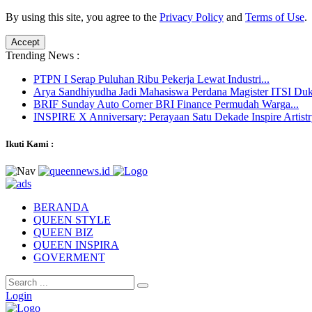
By using this site, you agree to the
Privacy Policy
and
Terms of Use
.
Accept
Trending News :
PTPN I Serap Puluhan Ribu Pekerja Lewat Industri...
Arya Sandhiyudha Jadi Mahasiswa Perdana Magister ITSI Duk
BRIF Sunday Auto Corner BRI Finance Permudah Warga...
INSPIRE X Anniversary: Perayaan Satu Dekade Inspire Artistry
Ikuti Kami :
BERANDA
QUEEN STYLE
QUEEN BIZ
QUEEN INSPIRA
GOVERMENT
Login