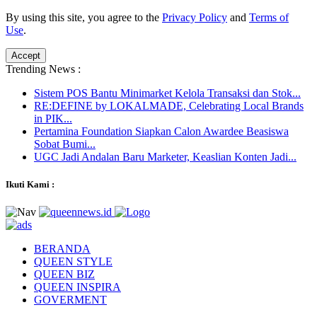
By using this site, you agree to the
Privacy Policy
and
Terms of
Use
.
Accept
Trending News :
Sistem POS Bantu Minimarket Kelola Transaksi dan Stok...
RE:DEFINE by LOKALMADE, Celebrating Local Brands
in PIK...
Pertamina Foundation Siapkan Calon Awardee Beasiswa
Sobat Bumi...
UGC Jadi Andalan Baru Marketer, Keaslian Konten Jadi...
Ikuti Kami :
BERANDA
QUEEN STYLE
QUEEN BIZ
QUEEN INSPIRA
GOVERMENT