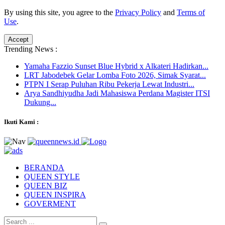
By using this site, you agree to the
Privacy Policy
and
Terms of
Use
.
Accept
Trending News :
Yamaha Fazzio Sunset Blue Hybrid x Alkateri Hadirkan...
LRT Jabodebek Gelar Lomba Foto 2026, Simak Syarat...
PTPN I Serap Puluhan Ribu Pekerja Lewat Industri...
Arya Sandhiyudha Jadi Mahasiswa Perdana Magister ITSI
Dukung...
Ikuti Kami :
BERANDA
QUEEN STYLE
QUEEN BIZ
QUEEN INSPIRA
GOVERMENT