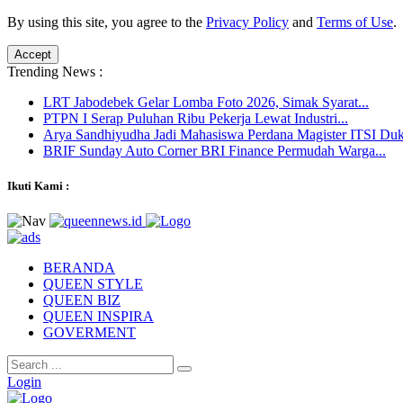
By using this site, you agree to the
Privacy Policy
and
Terms of Use
.
Accept
Trending News :
LRT Jabodebek Gelar Lomba Foto 2026, Simak Syarat...
PTPN I Serap Puluhan Ribu Pekerja Lewat Industri...
Arya Sandhiyudha Jadi Mahasiswa Perdana Magister ITSI Duk
BRIF Sunday Auto Corner BRI Finance Permudah Warga...
Ikuti Kami :
BERANDA
QUEEN STYLE
QUEEN BIZ
QUEEN INSPIRA
GOVERMENT
Login